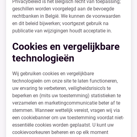
Privacybeleid is het Belgisch recht van toepassing;
geschillen worden voorgelegd aan de bevoegde
rechtbanken in België. We kunnen de voorwaarden
en dit beleid bijwerken; voortgezet gebruik na
publicatie van wijzigingen houdt acceptatie in.
Cookies en vergelijkbare
technologieën
Wij gebruiken cookies en vergelijkbare
technologieën om onze site te laten functioneren,
uw ervaring te verbeteren, veiligheidsrisico’s te
beperken en (mits uw toestemming) statistieken te
verzamelen en marketingcommunicatie beter af te
stemmen. Wanneer wettelijk vereist, vragen wij via
een cookiebanner om uw toestemming voordat niet-
essentiële cookies worden geplaatst. U kunt uw
cookievoorkeuren beheren en op elk moment