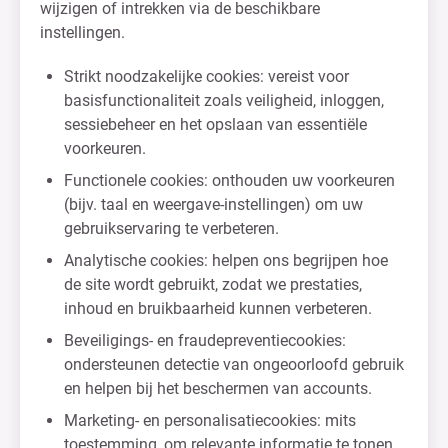
wijzigen of intrekken via de beschikbare
instellingen.
Strikt noodzakelijke cookies: vereist voor
basisfunctionaliteit zoals veiligheid, inloggen,
sessiebeheer en het opslaan van essentiële
voorkeuren.
Functionele cookies: onthouden uw voorkeuren
(bijv. taal en weergave-instellingen) om uw
gebruikservaring te verbeteren.
Analytische cookies: helpen ons begrijpen hoe
de site wordt gebruikt, zodat we prestaties,
inhoud en bruikbaarheid kunnen verbeteren.
Beveiligings- en fraudepreventiecookies:
ondersteunen detectie van ongeoorloofd gebruik
en helpen bij het beschermen van accounts.
Marketing- en personalisatiecookies: mits
toestemming, om relevante informatie te tonen