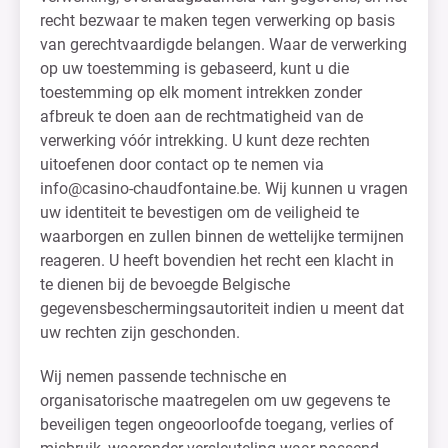
recht bezwaar te maken tegen verwerking op basis
van gerechtvaardigde belangen. Waar de verwerking
op uw toestemming is gebaseerd, kunt u die
toestemming op elk moment intrekken zonder
afbreuk te doen aan de rechtmatigheid van de
verwerking vóór intrekking. U kunt deze rechten
uitoefenen door contact op te nemen via
info@casino-chaudfontaine.be
. Wij kunnen u vragen
uw identiteit te bevestigen om de veiligheid te
waarborgen en zullen binnen de wettelijke termijnen
reageren. U heeft bovendien het recht een klacht in
te dienen bij de bevoegde Belgische
gegevensbeschermingsautoriteit indien u meent dat
uw rechten zijn geschonden.
Wij nemen passende technische en
organisatorische maatregelen om uw gegevens te
beveiligen tegen ongeoorloofde toegang, verlies of