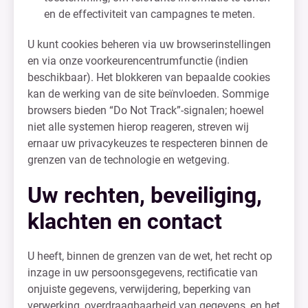
en de effectiviteit van campagnes te meten.
U kunt cookies beheren via uw browserinstellingen
en via onze voorkeurencentrumfunctie (indien
beschikbaar). Het blokkeren van bepaalde cookies
kan de werking van de site beïnvloeden. Sommige
browsers bieden “Do Not Track”-signalen; hoewel
niet alle systemen hierop reageren, streven wij
ernaar uw privacykeuzes te respecteren binnen de
grenzen van de technologie en wetgeving.
Uw rechten, beveiliging,
klachten en contact
U heeft, binnen de grenzen van de wet, het recht op
inzage in uw persoonsgegevens, rectificatie van
onjuiste gegevens, verwijdering, beperking van
verwerking, overdraagbaarheid van gegevens, en het