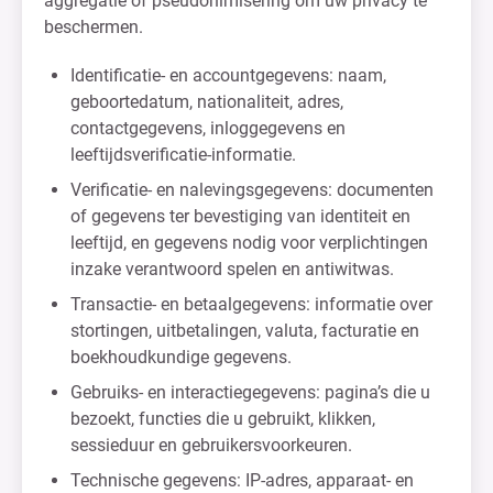
aggregatie of pseudonimisering om uw privacy te
beschermen.
Identificatie- en accountgegevens: naam,
geboortedatum, nationaliteit, adres,
contactgegevens, inloggegevens en
leeftijdsverificatie-informatie.
Verificatie- en nalevingsgegevens: documenten
of gegevens ter bevestiging van identiteit en
leeftijd, en gegevens nodig voor verplichtingen
inzake verantwoord spelen en antiwitwas.
Transactie- en betaalgegevens: informatie over
stortingen, uitbetalingen, valuta, facturatie en
boekhoudkundige gegevens.
Gebruiks- en interactiegegevens: pagina’s die u
bezoekt, functies die u gebruikt, klikken,
sessieduur en gebruikersvoorkeuren.
Technische gegevens: IP-adres, apparaat- en