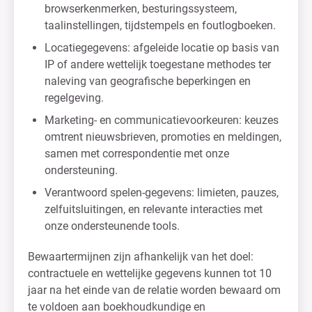
browserkenmerken, besturingssysteem,
taalinstellingen, tijdstempels en foutlogboeken.
Locatiegegevens: afgeleide locatie op basis van
IP of andere wettelijk toegestane methodes ter
naleving van geografische beperkingen en
regelgeving.
Marketing- en communicatievoorkeuren: keuzes
omtrent nieuwsbrieven, promoties en meldingen,
samen met correspondentie met onze
ondersteuning.
Verantwoord spelen-gegevens: limieten, pauzes,
zelfuitsluitingen, en relevante interacties met
onze ondersteunende tools.
Bewaartermijnen zijn afhankelijk van het doel:
contractuele en wettelijke gegevens kunnen tot 10
jaar na het einde van de relatie worden bewaard om
te voldoen aan boekhoudkundige en